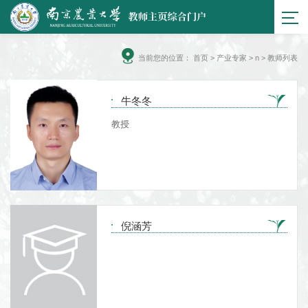
当前您的位置：
首页
>
产业专家
> n > 教师列表
牛冬冬
教授
倪涵芳