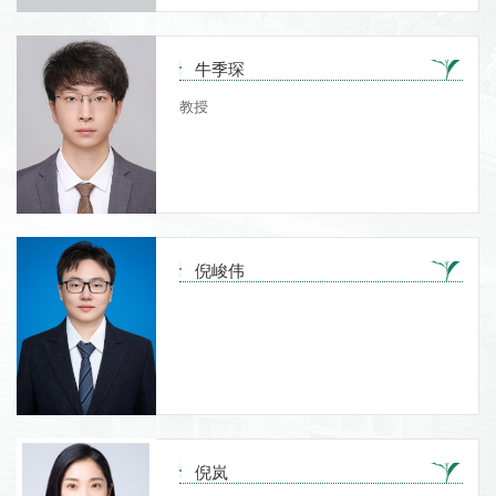
牛季琛
教授
倪峻伟
倪岚