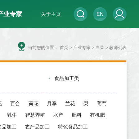
产业专家
关于主页
EN
当前您的位置：
首页
>
产业专家
> 白菜 > 教师列表
食品加工类
花
百合
荷花
月季
兰花
梨
葡萄
乳牛
智慧养殖
水产
肥料
有机肥
肉品加工
农产品加工
特色食品加工