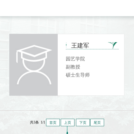
王建军
园艺学院
副教授
硕士生导师
共3条 1/1
首页
上页
下页
尾页