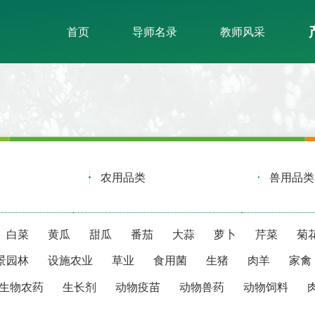
首页
导师名录
教师风采
农用品类
兽用品类
白菜
黄瓜
甜瓜
番茄
大蒜
萝卜
芹菜
菊
景园林
设施农业
草业
食用菌
生猪
肉羊
家禽
生物农药
生长剂
动物疫苗
动物兽药
动物饲料