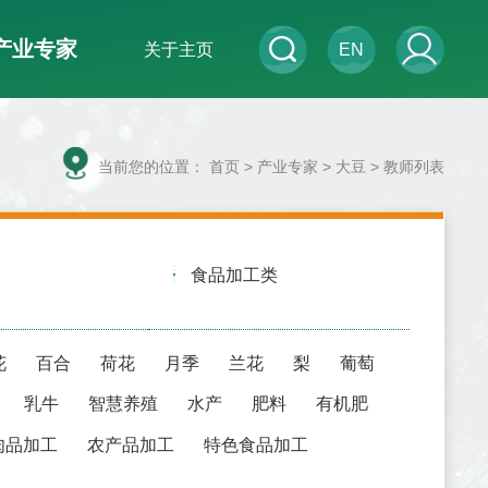
产业专家
关于主页
EN
当前您的位置：
首页
>
产业专家
> 大豆 > 教师列表
食品加工类
花
百合
荷花
月季
兰花
梨
葡萄
乳牛
智慧养殖
水产
肥料
有机肥
肉品加工
农产品加工
特色食品加工