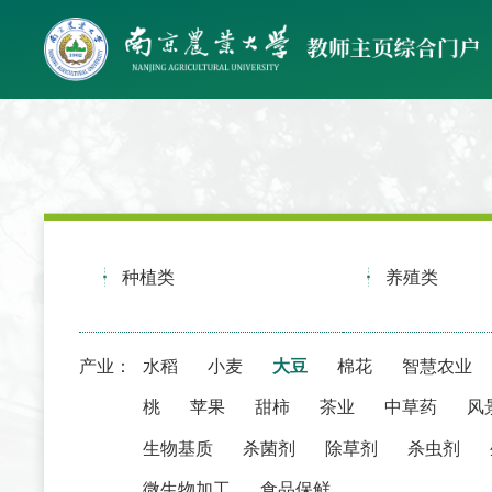
种植类
养殖类
产业：
水稻
小麦
大豆
棉花
智慧农业
桃
苹果
甜柿
茶业
中草药
风
生物基质
杀菌剂
除草剂
杀虫剂
微生物加工
食品保鲜