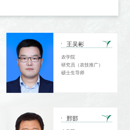
王吴彬
农学院
研究员（农技推广）
硕士生导师
邢邯