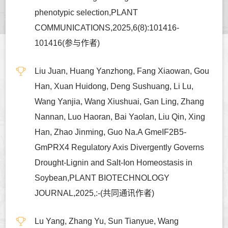
phenotypic selection,PLANT
COMMUNICATIONS,2025,6(8):101416-
101416(参与作者)
Liu Juan, Huang Yanzhong, Fang Xiaowan, Gou
Han, Xuan Huidong, Deng Sushuang, Li Lu,
Wang Yanjia, Wang Xiushuai, Gan Ling, Zhang
Nannan, Luo Haoran, Bai Yaolan, Liu Qin, Xing
Han, Zhao Jinming, Guo Na.A GmeIF2B5-
GmPRX4 Regulatory Axis Divergently Governs
Drought-Lignin and Salt-Ion Homeostasis in
Soybean,PLANT BIOTECHNOLOGY
JOURNAL,2025,:-(共同通讯作者)
Lu Yang, Zhang Yu, Sun Tianyue, Wang