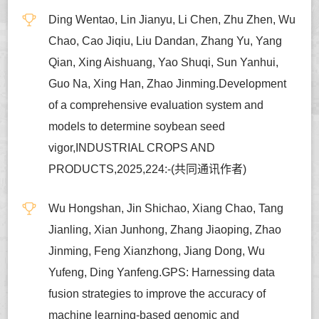
Ding Wentao, Lin Jianyu, Li Chen, Zhu Zhen, Wu
Chao, Cao Jiqiu, Liu Dandan, Zhang Yu, Yang
Qian, Xing Aishuang, Yao Shuqi, Sun Yanhui,
Guo Na, Xing Han, Zhao Jinming.Development
of a comprehensive evaluation system and
models to determine soybean seed
vigor,INDUSTRIAL CROPS AND
PRODUCTS,2025,224:-(共同通讯作者)
Wu Hongshan, Jin Shichao, Xiang Chao, Tang
Jianling, Xian Junhong, Zhang Jiaoping, Zhao
Jinming, Feng Xianzhong, Jiang Dong, Wu
Yufeng, Ding Yanfeng.GPS: Harnessing data
fusion strategies to improve the accuracy of
machine learning-based genomic and