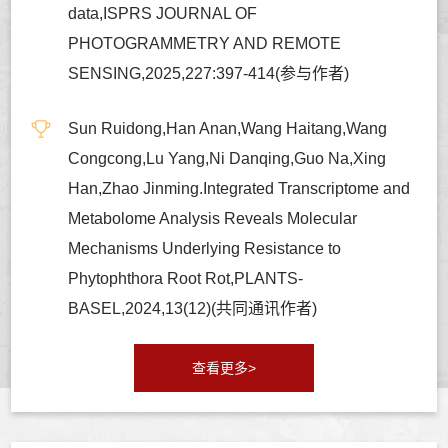
data,ISPRS JOURNAL OF
PHOTOGRAMMETRY AND REMOTE
SENSING,2025,227:397-414(参与作者)
Sun Ruidong,Han Anan,Wang Haitang,Wang
Congcong,Lu Yang,Ni Danqing,Guo Na,Xing
Han,Zhao Jinming.Integrated Transcriptome and
Metabolome Analysis Reveals Molecular
Mechanisms Underlying Resistance to
Phytophthora Root Rot,PLANTS-
BASEL,2024,13(12)(共同通讯作者)
查看更多>