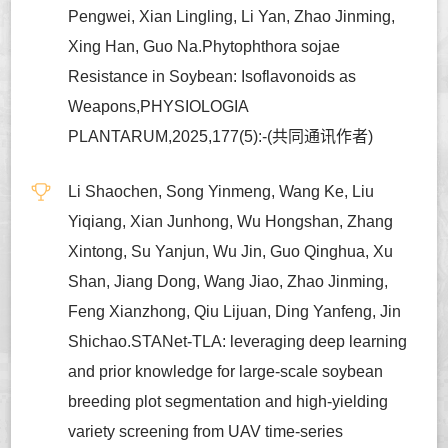
Pengwei, Xian Lingling, Li Yan, Zhao Jinming,
Xing Han, Guo Na.Phytophthora sojae
Resistance in Soybean: Isoflavonoids as
Weapons,PHYSIOLOGIA
PLANTARUM,2025,177(5):-(共同通讯作者)
Li Shaochen, Song Yinmeng, Wang Ke, Liu
Yiqiang, Xian Junhong, Wu Hongshan, Zhang
Xintong, Su Yanjun, Wu Jin, Guo Qinghua, Xu
Shan, Jiang Dong, Wang Jiao, Zhao Jinming,
Feng Xianzhong, Qiu Lijuan, Ding Yanfeng, Jin
Shichao.STANet-TLA: leveraging deep learning
and prior knowledge for large-scale soybean
breeding plot segmentation and high-yielding
variety screening from UAV time-series