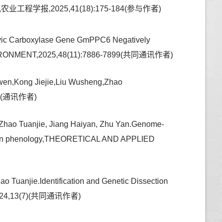
,2025,41(18):175-184(参与作者)
uvic Carboxylase Gene GmPPC6 Negatively
ENVIRONMENT,2025,48(11):7886-7899(共同通讯作者)
en,Kong Jiejie,Liu Wusheng,Zhao
025,(通讯作者)
n, Zhao Tuanjie, Jiang Haiyan, Zhu Yan.Genome-
oybean phenology,THEORETICAL AND APPLIED
 Tuanjie.Identification and Genetic Dissection
L,2024,13(7)(共同通讯作者)