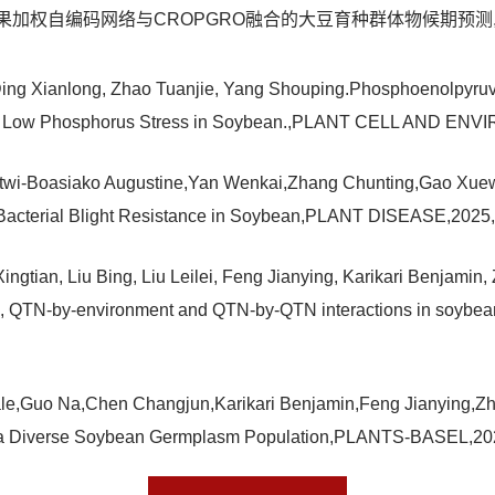
加权自编码网络与CROPGRO融合的大豆育种群体物候期预测,农业工程学报
 Ding Xianlong, Zhao Tuanjie, Yang Shouping.Phosphoenolpyr
er Low Phosphorus Stress in Soybean.,PLANT CELL AND 
i-Boasiako Augustine,Yan Wenkai,Zhang Chunting,Gao Xuew
f Bacterial Blight Resistance in Soybean,PLANT DISEASE,2
ingtian, Liu Bing, Liu Leilei, Feng Jianying, Karikari Benjami
QTN, QTN-by-environment and QTN-by-QTN interactions in s
ale,Guo Na,Chen Changjun,Karikari Benjamin,Feng Jianying,Zhao
 in a Diverse Soybean Germplasm Population,PLANTS-BASE