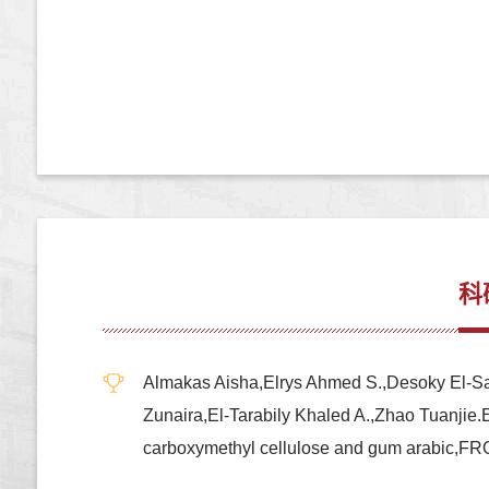
科
Almakas Aisha,Elrys Ahmed S.,Desoky El-S
Zunaira,El-Tarabily Khaled A.,Zhao Tuanjie.E
carboxymethyl cellulose and gum arabi