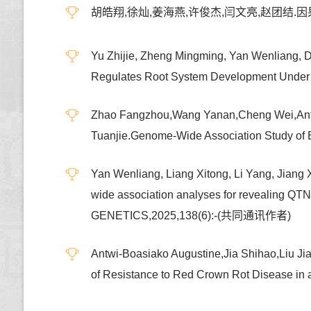
胡皓翔,徐灿,姜海燕,许俊杰,闫文亮,赵团结.因果
Yu Zhijie, Zheng Mingming, Yan Wenliang,
Regulates Root System Development Und
Zhao Fangzhou,Wang Yanan,Cheng Wei,Antw
Tuanjie.Genome-Wide Association Study o
Yan Wenliang, Liang Xitong, Li Yang, Jiang X
wide association analyses for revealing 
GENETICS,2025,138(6):-(共同通讯作者)
Antwi-Boasiako Augustine,Jia Shihao,Liu Ji
of Resistance to Red Crown Rot Disease