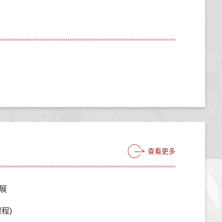
查看更多
展
程)