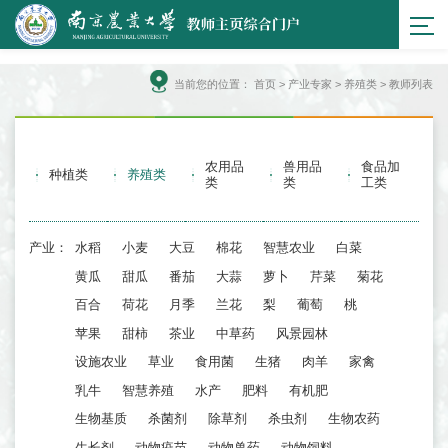
当前您的位置：
首页
>
产业专家
> 养殖类 > 教师列表
农用品
兽用品
食品加
种植类
养殖类
类
类
工类
产业：
水稻
小麦
大豆
棉花
智慧农业
白菜
黄瓜
甜瓜
番茄
大蒜
萝卜
芹菜
菊花
百合
荷花
月季
兰花
梨
葡萄
桃
苹果
甜柿
茶业
中草药
风景园林
设施农业
草业
食用菌
生猪
肉羊
家禽
乳牛
智慧养殖
水产
肥料
有机肥
生物基质
杀菌剂
除草剂
杀虫剂
生物农药
生长剂
动物疫苗
动物兽药
动物饲料