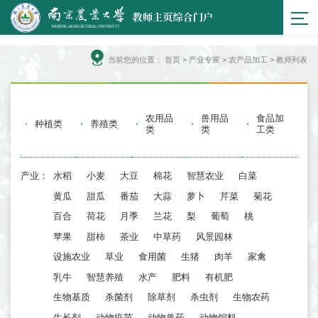
当前您的位置：
首页
>
产业专家
> 农产品加工 > 教师列表
农用品
兽用品
食品加
种植类
养殖类
类
类
工类
产业：
水稻
小麦
大豆
棉花
智慧农业
白菜
黄瓜
甜瓜
番茄
大蒜
萝卜
芹菜
菊花
百合
荷花
月季
兰花
梨
葡萄
桃
苹果
甜柿
茶业
中草药
风景园林
设施农业
草业
食用菌
生猪
肉羊
家禽
乳牛
智慧养殖
水产
肥料
有机肥
生物基质
杀菌剂
除草剂
杀虫剂
生物农药
生长剂
动物疫苗
动物兽药
动物饲料