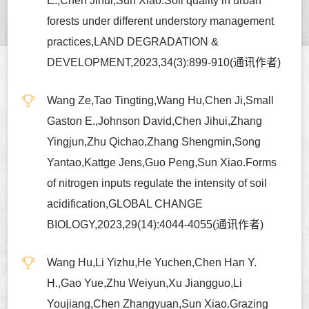
E.,Chen Jihui,Sun Xiao.Soil quality in urban
forests under different understory management
practices,LAND DEGRADATION &
DEVELOPMENT,2023,34(3):899-910(通讯作者)
Wang Ze,Tao Tingting,Wang Hu,Chen Ji,Small
Gaston E.,Johnson David,Chen Jihui,Zhang
Yingjun,Zhu Qichao,Zhang Shengmin,Song
Yantao,Kattge Jens,Guo Peng,Sun Xiao.Forms
of nitrogen inputs regulate the intensity of soil
acidification,GLOBAL CHANGE
BIOLOGY,2023,29(14):4044-4055(通讯作者)
Wang Hu,Li Yizhu,He Yuchen,Chen Han Y.
H.,Gao Yue,Zhu Weiyun,Xu Jiangguo,Li
Youjiang,Chen Zhangyuan,Sun Xiao.Grazing