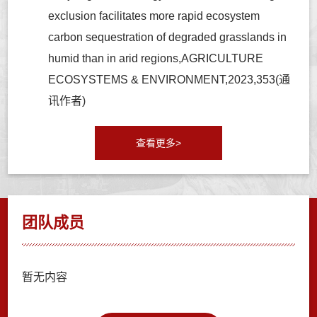
exclusion facilitates more rapid ecosystem
carbon sequestration of degraded grasslands in
humid than in arid regions,AGRICULTURE
ECOSYSTEMS & ENVIRONMENT,2023,353(通
讯作者)
查看更多>
团队成员
暂无内容