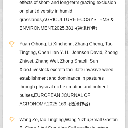
effects of short- and long-term grazing exclusion
on plant diversity in humid
grasslands,AGRICULTURE ECOSYSTEMS &
ENVIRONMENT,2025,381:-(通讯作者)
Yuan Qihong, Li Xincheng, Zhang Cheng, Tao
Tingting, Chen Han Y. H., Johnson David, Zhong
Zhiwei, Zhang Wei, Zhong Shaoli, Sun
Xiao.Livestock excreta facilitate invasive weed
establishment and dominance in pastures
through physical niche creation and nutrient
pulses,EUROPEAN JOURNAL OF
AGRONOMY,2025,169:-(通讯作者)
Wang Ze,Tao Tingting,Wang Yizhu,Small Gaston