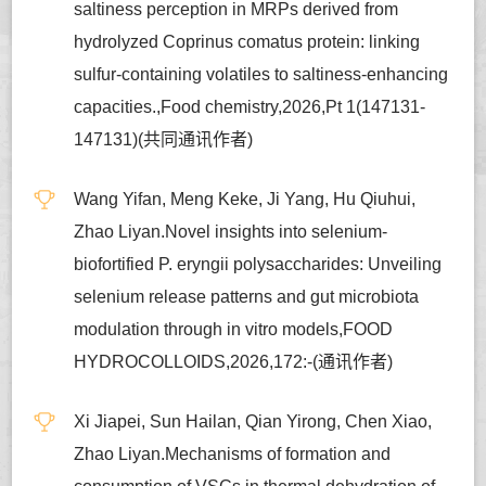
saltiness perception in MRPs derived from
hydrolyzed Coprinus comatus protein: linking
sulfur-containing volatiles to saltiness-enhancing
capacities.,Food chemistry,2026,Pt 1(147131-
147131)(共同通讯作者)
Wang Yifan, Meng Keke, Ji Yang, Hu Qiuhui,
Zhao Liyan.Novel insights into selenium-
biofortified P. eryngii polysaccharides: Unveiling
selenium release patterns and gut microbiota
modulation through in vitro models,FOOD
HYDROCOLLOIDS,2026,172:-(通讯作者)
Xi Jiapei, Sun Hailan, Qian Yirong, Chen Xiao,
Zhao Liyan.Mechanisms of formation and