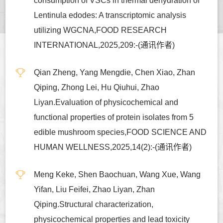
consumption of VSCs in thermal dehydration of
Lentinula edodes: A transcriptomic analysis
utilizing WGCNA,FOOD RESEARCH
INTERNATIONAL,2025,209:-(通讯作者)
Qian Zheng, Yang Mengdie, Chen Xiao, Zhan
Qiping, Zhong Lei, Hu Qiuhui, Zhao
Liyan.Evaluation of physicochemical and
functional properties of protein isolates from 5
edible mushroom species,FOOD SCIENCE AND
HUMAN WELLNESS,2025,14(2):-(通讯作者)
Meng Keke, Shen Baochuan, Wang Xue, Wang
Yifan, Liu Feifei, Zhao Liyan, Zhan
Qiping.Structural characterization,
physicochemical properties and lead toxicity