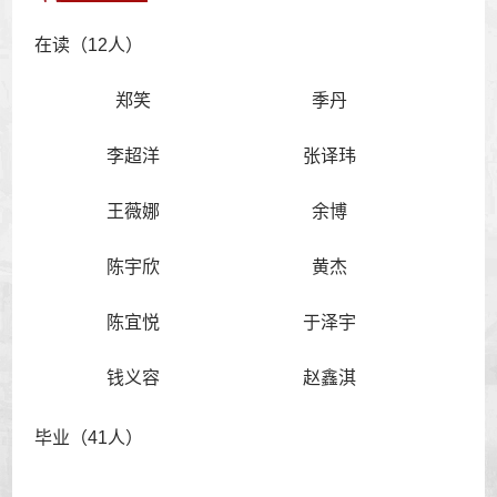
在读（12人）
郑笑
季丹
李超洋
张译玮
王薇娜
余博
陈宇欣
黄杰
陈宜悦
于泽宇
钱义容
赵鑫淇
毕业（41人）