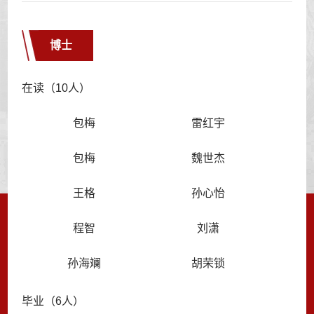
博士
在读（10人）
包梅
雷红宇
包梅
魏世杰
王格
孙心怡
程智
刘潇
孙海斓
胡荣锁
毕业（6人）