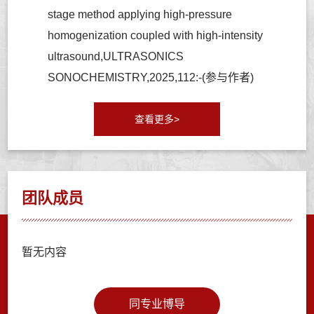
stage method applying high-pressure
homogenization coupled with high-intensity
ultrasound,ULTRASONICS
SONOCHEMISTRY,2025,112:-(参与作者)
查看更多>
团队成员
暂无内容
同专业博导