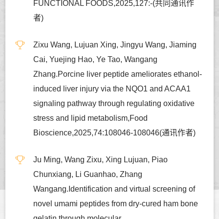
FUNCTIONAL FOODS,2025,127:-(共同通讯作
者)
Zixu Wang, Lujuan Xing, Jingyu Wang, Jiaming
Cai, Yuejing Hao, Ye Tao, Wangang
Zhang.Porcine liver peptide ameliorates ethanol-
induced liver injury via the NQO1 and ACAA1
signaling pathway through regulating oxidative
stress and lipid metabolism,Food
Bioscience,2025,74:108046-108046(通讯作者)
Ju Ming, Wang Zixu, Xing Lujuan, Piao
Chunxiang, Li Guanhao, Zhang
Wangang.Identification and virtual screening of
novel umami peptides from dry-cured ham bone
gelatin through molecular