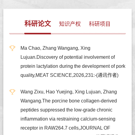
科研论文
知识产权
科研项目
Ma Chao, Zhang Wangang, Xing
Lujuan.Discovery of potential involvement of
protein lactylation during the development of pork
quality,MEAT SCIENCE,2026,231:-(通讯作者)
Wang Zixu, Hao Yuejing, Xing Lujuan, Zhang
Wangang.The porcine bone collagen-derived
peptides suppressed the low-grade chronic
inflammation via restraining calcium-sensing
receptor in RAW264.7 cells,JOURNAL OF