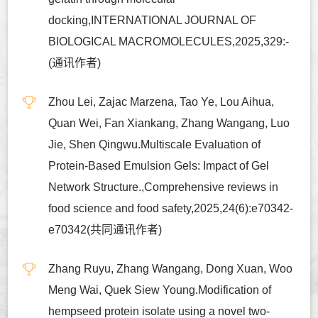
docking,INTERNATIONAL JOURNAL OF
BIOLOGICAL MACROMOLECULES,2025,329:-
(通讯作者)
Zhou Lei, Zajac Marzena, Tao Ye, Lou Aihua,
Quan Wei, Fan Xiankang, Zhang Wangang, Luo
Jie, Shen Qingwu.Multiscale Evaluation of
Protein-Based Emulsion Gels: Impact of Gel
Network Structure.,Comprehensive reviews in
food science and food safety,2025,24(6):e70342-
e70342(共同通讯作者)
Zhang Ruyu, Zhang Wangang, Dong Xuan, Woo
Meng Wai, Quek Siew Young.Modification of
hempseed protein isolate using a novel two-