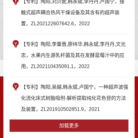
【专利】陶阳,刘贝妮,韩永斌,李丹丹,卢国宁，接
触式超声耦合热风干燥设备及其含有的超声装
置，ZL202122607642.6，2022
【专利】陶阳,李粟晋,廖纬华,韩永斌,李丹丹,文光
忠，水果内生源乳杆菌及其在发酵蓝莓汁中的应
用，ZL202110435091.1，2022
【专利】陶阳,吴越,韩永斌,卢国宁，一种超声波强
化流化床式树脂吸附-解析提取纯化花色苷的方法
及装置，ZL201910502851.9，2021
加载更多