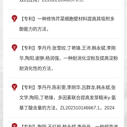
【专利】一种修饰芹菜细胞壁材料提高其吸附多
酚能力的方法，
【专利】李丹丹,张雪姣,丁艳锋,王沛,韩永斌,李刚
华,陶阳,谢翀,杨润强，一种耐消化淀粉及提高淀粉
耐消化性的方法，
【专利】李丹丹,陈彩雯,李刚华,吕群龙,韩永斌,张
文学,陶阳,丁艳锋，多因素联合提高发芽糙米γ-氨
基丁酸含量的方法，ZL202310146667.1，2024
【专利】陶阳,王红梅,韩永斌,李丹丹，一种超声波