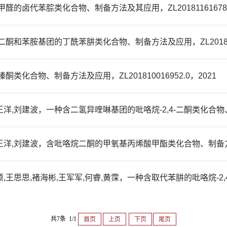
的卤代苯腙类化合物、制备方法及其应用，ZL201811616786.
和苯胺基团的丁酰苯肼类化合物、制备方法及应用，ZL20181001
化合物、制备方法及应用，ZL201810016952.0，2021
洋,刘建波，一种含二氢异喹啉基团的吡咯烷-2,4-二酮类化合物、制备方
王洋,刘建波，含吡咯烷二酮的甲氧基丙烯酸甲酯类化合物、制备方法及其应
颖,王思思,褚海彬,王军军,何睿,黄霂，一种含取代苯肼的吡咯烷-
共7条 1/1
首页
上页
下页
尾页