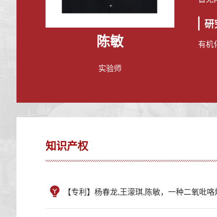
研
陈敏
有机
实验师
知识产权
【专利】杨春龙,王濛琪,陈敏，一种二氧吡咯烷乙酸