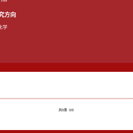
究方向
化学
共0条 0/0