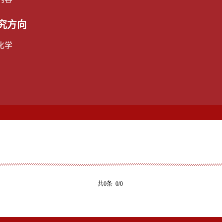
究方向
化学
共0条 0/0