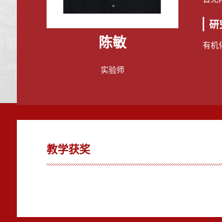
研
陈敏
有机
实验师
教学获奖