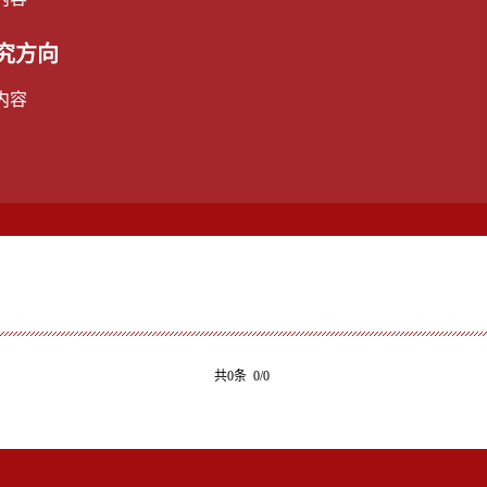
究方向
内容
共0条 0/0