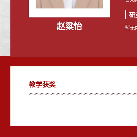
研
赵粱怡
暂无
教学获奖