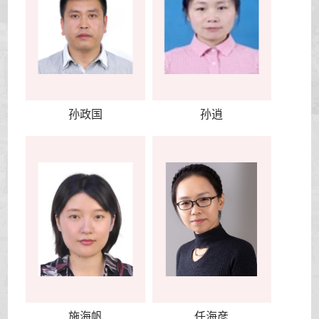
孙政国
孙逍
施海帆
任海彦