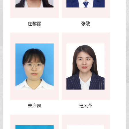
庄黎丽
张敬
朱海凤
张风革