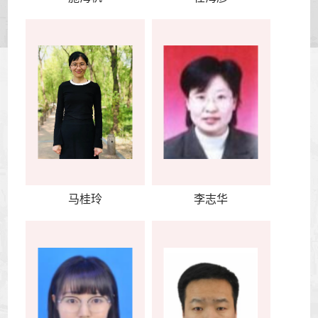
马桂玲
李志华