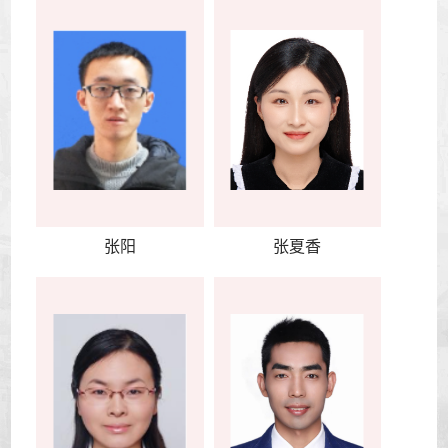
张阳
张夏香