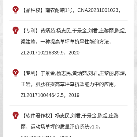
【品种权】南农耐踏1号，CNA20231001023，
【专利】黄炳茹,杨志民,于景金,刘君,庄黎丽,陈煜,
梁建峰，一种提高草坪草抗旱性能的方法，
ZL201710216339.9，2020
【专利】于景金,杨志民,黄炳茹,刘君,庄黎丽,陈煜,
王岩，肌肽在提高草坪草抗盐能力中的应用，
ZL201710044642.5，2019
【软件著作权】杨志民,刘君,于景金,陈煜,庄黎
丽，运动场草坪的质量评价系统v1.0，