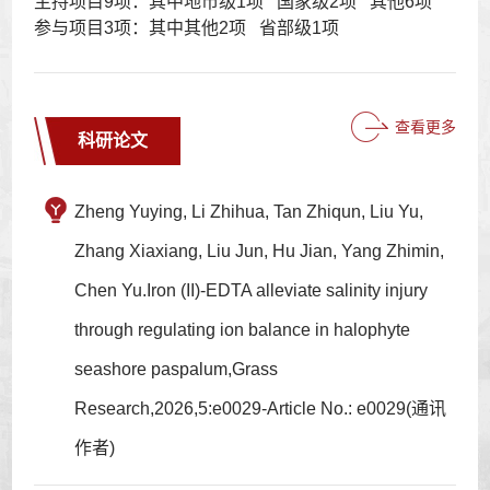
主持项目9项：其中地市级1项 国家级2项 其他6项
参与项目3项：其中其他2项 省部级1项
查看更多
科研论文
Zheng Yuying, Li Zhihua, Tan Zhiqun, Liu Yu,
Zhang Xiaxiang, Liu Jun, Hu Jian, Yang Zhimin,
Chen Yu.Iron (II)-EDTA alleviate salinity injury
through regulating ion balance in halophyte
seashore paspalum,Grass
Research,2026,5:e0029-Article No.: e0029(通讯
作者)