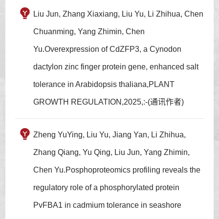
Liu Jun, Zhang Xiaxiang, Liu Yu, Li Zhihua, Chen
Chuanming, Yang Zhimin, Chen
Yu.Overexpression of CdZFP3, a Cynodon
dactylon zinc finger protein gene, enhanced salt
tolerance in Arabidopsis thaliana,PLANT
GROWTH REGULATION,2025,:-(通讯作者)
Zheng YuYing, Liu Yu, Jiang Yan, Li Zhihua,
Zhang Qiang, Yu Qing, Liu Jun, Yang Zhimin,
Chen Yu.Posphoproteomics profiling reveals the
regulatory role of a phosphorylated protein
PvFBA1 in cadmium tolerance in seashore