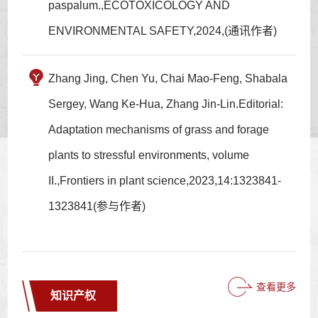
paspalum.,ECOTOXICOLOGY AND
ENVIRONMENTAL SAFETY,2024,(通讯作者)
Zhang Jing, Chen Yu, Chai Mao-Feng, Shabala
Sergey, Wang Ke-Hua, Zhang Jin-Lin.Editorial:
Adaptation mechanisms of grass and forage
plants to stressful environments, volume
II.,Frontiers in plant science,2023,14:1323841-
1323841(参与作者)
查看更多
知识产权