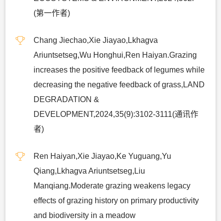
(第一作者)
Chang Jiechao,Xie Jiayao,Lkhagva
Ariuntsetseg,Wu Honghui,Ren Haiyan.Grazing
increases the positive feedback of legumes while
decreasing the negative feedback of grass,LAND
DEGRADATION &
DEVELOPMENT,2024,35(9):3102-3111(通讯作
者)
Ren Haiyan,Xie Jiayao,Ke Yuguang,Yu
Qiang,Lkhagva Ariuntsetseg,Liu
Manqiang.Moderate grazing weakens legacy
effects of grazing history on primary productivity
and biodiversity in a meadow