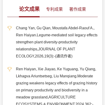
论文成果
专利成果
著作成果
Chang Yan, Gu Qian, Moustafa Abdel-Raouf A.,
Ren Haiyan.Legume-mediated soil legacy effects
strengthen plant diversity-productivity
relationships,JOURNAL OF PLANT
ECOLOGY,2026,19(3):-(通讯作者)
Ren Haiyan, Xie Jiayao, Ke Yuguang, Yu Qiang,
Lkhagva Ariuntsetseg, Liu Manqiang.Moderate
grazing weakens legacy effects of grazing history
on primary productivity and biodiversity in a
meadow grassland,AGRICULTURE
ECOSYSTEMS & ENVIRONMENT,2024,362:-