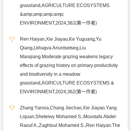
grassland,AGRICULTURE ECOSYSTEMS
&amp;amp;amp;amp;
ENVIRONMENT,2024,362(第一作者)
Ren Haiyan,Xie Jiayao,Ke Yuguang,Yu
Qiang,Lkhagva Ariuntsetseg,Liu
Manqiang.Moderate grazing weakens legacy
effects of grazing history on primary productivity
and biodiversity in a meadow
grassland,AGRICULTURE ECOSYSTEMS &
ENVIRONMENT,2024,362(第一作者)
Zhang Yanxia,Chang Jiechao,Xie Jiayao,Yang
Liquan,Sheteiwy Mohamed S.,Moustafa Abdel-
Raouf A.,Zaghloul Mohamed S.,Ren Haiyan.The