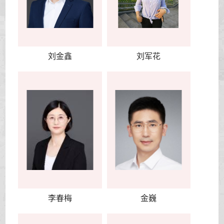
刘金鑫
刘军花
李春梅
金巍