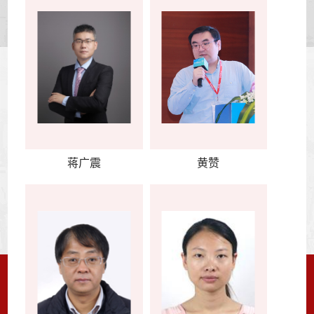
蒋广震
黄赞