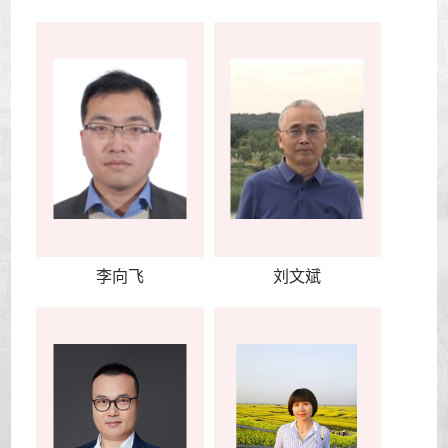
李向飞
刘文斌