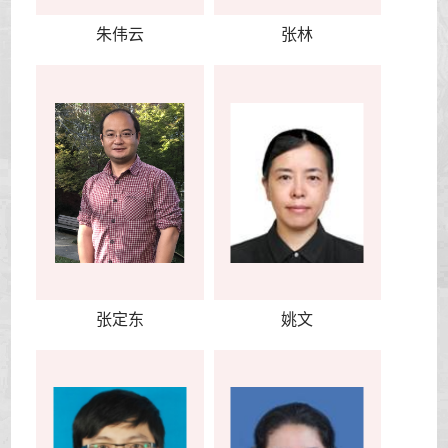
朱伟云
张林
张定东
姚文