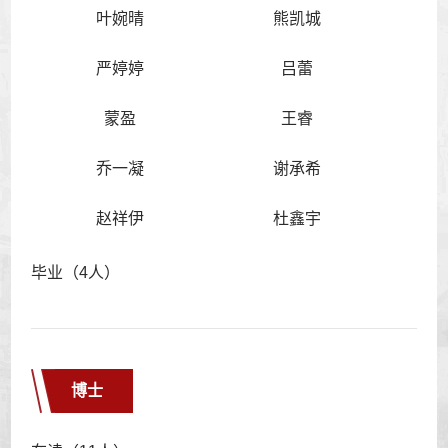
叶婉晴
熊凯城
严婷婷
吕蕾
蒙盈
王睿
乔一凝
谢承希
赵祥伊
杜鑫宇
毕业（4人）
博士