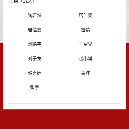
在读（11人）
陶若然
居佳雯
居佳雯
雷倩
刘鹏宇
王留兄
刘子龙
赵小博
赵秀娟
盖洋
张宇