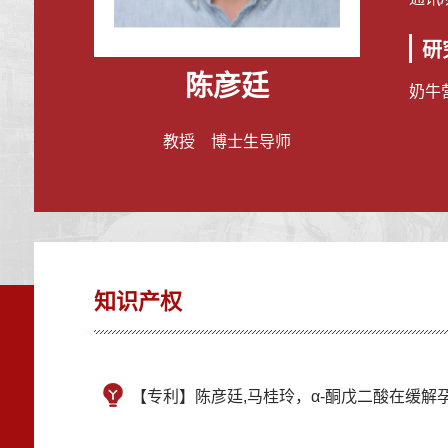
研
陈彦廷
奶牛
教授 博士生导师
知识产权
【专利】陈彦廷,马桂玲，α-酮戊二酸在缓