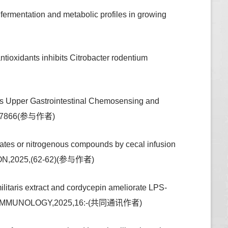
ermentation and metabolic profiles in growing
ioxidants inhibits Citrobacter rodentium
s Upper Gastrointestinal Chemosensing and
57-7866(参与作者)
tes or nitrogenous compounds by cecal infusion
RITION,2025,(62-62)(参与作者)
litaris extract and cordycepin ameliorate LPS-
ERS IN IMMUNOLOGY,2025,16:-(共同通讯作者)