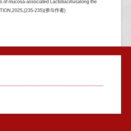
 of mucosa-associated Lactobacillusalong the
NUTRITION,2025,(235-235)(参与作者)