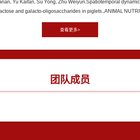
nan, Yu Kaifan, Su Yong, Zhu Weiyun.Spatiotemporal dynamics
osyllactose and galacto-oligosaccharides in piglets.,ANIMAL 
查看更多>
团队成员