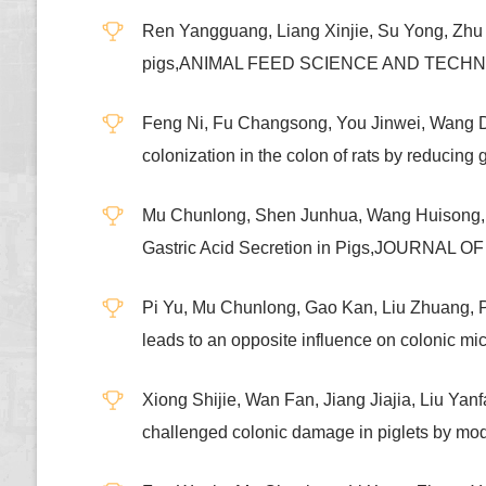
Ren Yangguang, Liang Xinjie, Su Yong, Zhu W
pigs,ANIMAL FEED SCIENCE AND TECH
Feng Ni, Fu Changsong, You Jinwei, Wang Don
colonization in the colon of rats by red
Mu Chunlong, Shen Junhua, Wang Huisong, 
Gastric Acid Secretion in Pigs,JOURN
Pi Yu, Mu Chunlong, Gao Kan, Liu Zhuang, P
leads to an opposite influence on colonic
Xiong Shijie, Wan Fan, Jiang Jiajia, Liu Ya
challenged colonic damage in piglets by