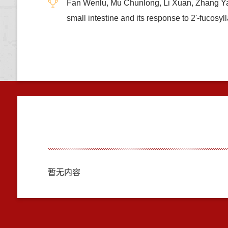
Fan Wenlu, Mu Chunlong, Li Xuan, Zhang Ya
small intestine and its response to 2'-fuc
暂无内容