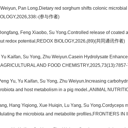
eiyun, Pan Long.Dietary red sorghum shifts colonic microbial f
NOLOGY,2026,338:-(参与作者)
gfang, Feng Xiaobo, Su Yong.Controlled release of coated ant
ucing gut redox potential,REDOX BIOLOGY,2026,(89)(共同通讯作者)
Yu Kaifan, Su Yong, Zhu Weiyun.Casein Hydrolysate Enhance
AL OF AGRICULTURAL AND FOOD CHEMISTRY,2025,73(13):78
eng Yu, Yu Kaifan, Su Yong, Zhu Weiyun.Increasing carbohydra
 microbiota and host metabolism in a pig model.,ANIMAL NUT
nfang, Hang Yiqiong, Xue Huiqin, Lu Yang, Su Yong.Cordyceps mi
 modulating the microbiota and metabolite profiles,FRONTI