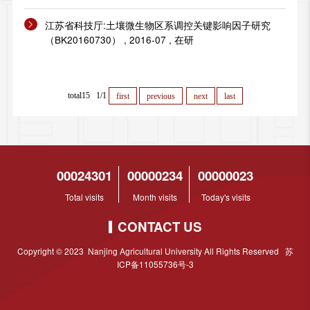
江苏省科技厅:土壤微生物区系调控关键影响因子研究
（BK20160730） , 2016-07 , 在研
total15 1/1
first
previous
next
last
00024301
00000234
00000023
Total visits
Month visits
Today's visits
CONTACT US
Copyright © 2023 Nanjing Agricultural University All Rights Reserved 苏
ICP备11055736号-3