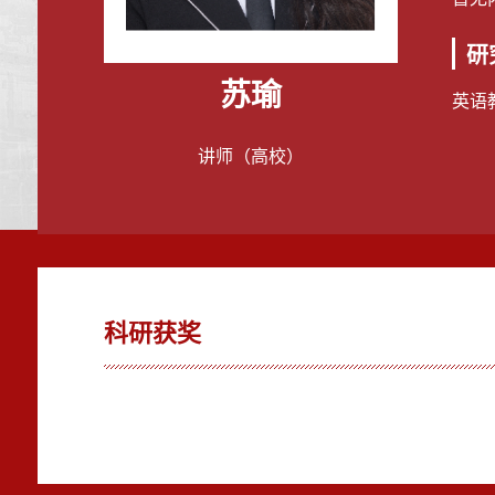
研
苏瑜
英语
讲师（高校）
科研获奖