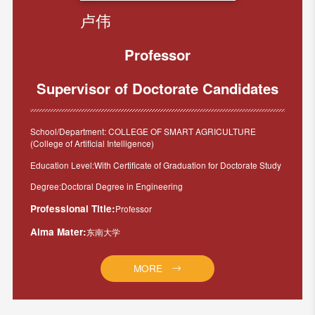
卢伟
Professor
Supervisor of Doctorate Candidates
School/Department: COLLEGE OF SMART AGRICULTURE
(College of Artificial Intelligence)
Education Level:With Certificate of Graduation for Doctorate Study
Degree:Doctoral Degree in Engineering
Professional Title:
Professor
Alma Mater:
东南大学
MORE