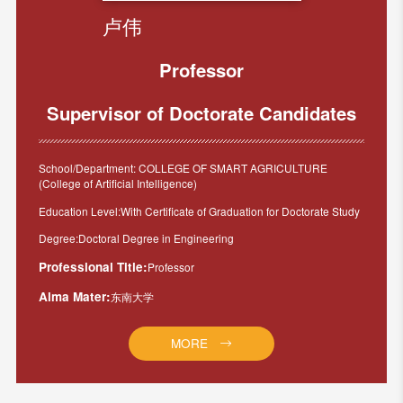
卢伟
Professor
Supervisor of Doctorate Candidates
School/Department: COLLEGE OF SMART AGRICULTURE
(College of Artificial Intelligence)
Education Level:With Certificate of Graduation for Doctorate Study
Degree:Doctoral Degree in Engineering
Professional Title:
Professor
Alma Mater:
东南大学
MORE