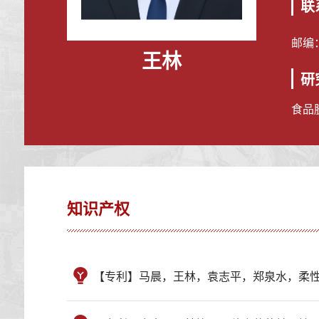
联
邮编
王林
研
食品
知识产权
【专利】马晨，王林，袁志平，郑泉水，柔性耐磨超