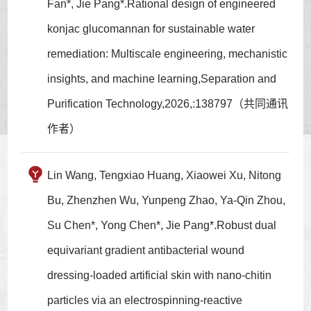
Fan*, Jie Pang*.Rational design of engineered
konjac glucomannan for sustainable water
remediation: Multiscale engineering, mechanistic
insights, and machine learning,Separation and
Purification Technology,2026,:138797（共同通讯
作者）
Lin Wang, Tengxiao Huang, Xiaowei Xu, Nitong
Bu, Zhenzhen Wu, Yunpeng Zhao, Ya‑Qin Zhou,
Su Chen*, Yong Chen*, Jie Pang*.Robust dual
equivariant gradient antibacterial wound
dressing-loaded artificial skin with nano-chitin
particles via an electrospinning-reactive