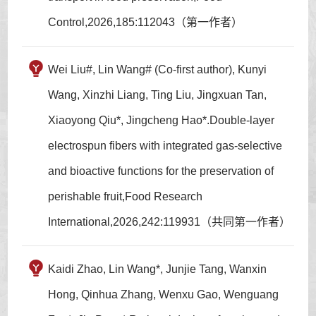
Control,2026,185:112043（第一作者）
Wei Liu#, Lin Wang# (Co-first author), Kunyi
Wang, Xinzhi Liang, Ting Liu, Jingxuan Tan,
Xiaoyong Qiu*, Jingcheng Hao*.Double-layer
electrospun fibers with integrated gas-selective
and bioactive functions for the preservation of
perishable fruit,Food Research
International,2026,242:119931（共同第一作者）
Kaidi Zhao, Lin Wang*, Junjie Tang, Wanxin
Hong, Qinhua Zhang, Wenxu Gao, Wenguang