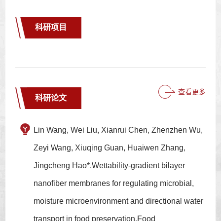
科研项目
查看更多
科研论文
Lin Wang, Wei Liu, Xianrui Chen, Zhenzhen Wu,
Zeyi Wang, Xiuqing Guan, Huaiwen Zhang,
Jingcheng Hao*.Wettability-gradient bilayer
nanofiber membranes for regulating microbial,
moisture microenvironment and directional water
transport in food preservation,Food