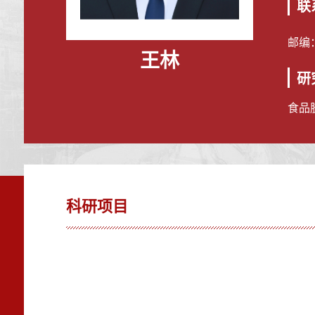
联
邮编
王林
研
食品
科研项目