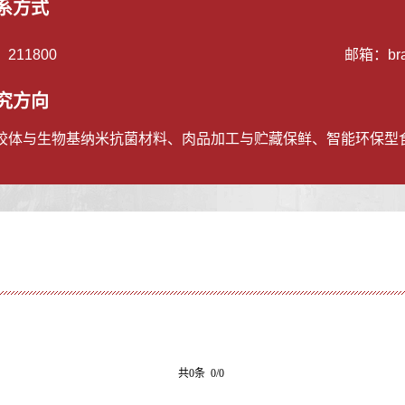
系方式
：
211800
邮箱：
br
究方向
胶体与生物基纳米抗菌材料、肉品加工与贮藏保鲜、智能环保型食
共0条 0/0