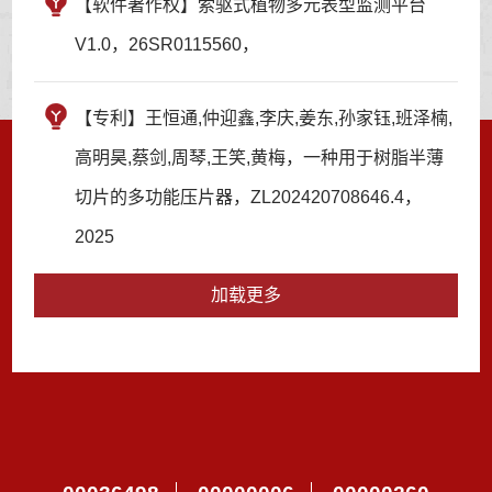
【软件著作权】索驱式植物多元表型监测平台
V1.0，26SR0115560，
【专利】王恒通,仲迎鑫,李庆,姜东,孙家钰,班泽楠,
高明昊,蔡剑,周琴,王笑,黄梅，一种用于树脂半薄
切片的多功能压片器，ZL202420708646.4，
2025
加载更多