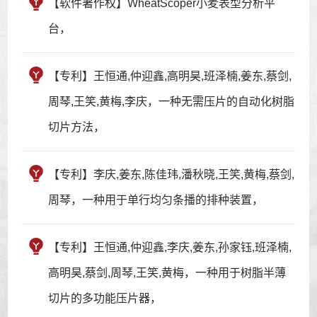
【软件著作权】WheatScoper小麦表型分析平
台，
【专利】王恒通,仲迎鑫,高明昊,班泽楠,姜东,蔡剑,
周琴,王笑,黄梅,李庆，一种无需压片的自动化树脂
切片方法，
【专利】李庆,姜东,陈佳玮,潘秋晓,王笑,黄梅,蔡剑,
周琴，一种用于单行均匀条播的排种装置，
【专利】王恒通,仲迎鑫,李庆,姜东,孙家钰,班泽楠,
高明昊,蔡剑,周琴,王笑,黄梅，一种用于树脂半薄
切片的多功能压片器，