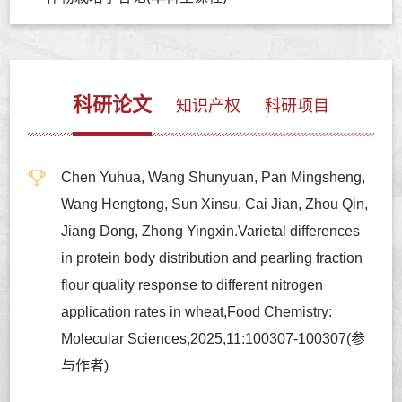
科研论文
知识产权
科研项目
Chen Yuhua, Wang Shunyuan, Pan Mingsheng,
Wang Hengtong, Sun Xinsu, Cai Jian, Zhou Qin,
Jiang Dong, Zhong Yingxin.Varietal differences
in protein body distribution and pearling fraction
flour quality response to different nitrogen
application rates in wheat,Food Chemistry:
Molecular Sciences,2025,11:100307-100307(参
与作者)