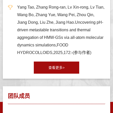
Yang Tao, Zhang Rong-ran, Lv Xin-rong, Lv Tian,
Wang Bo, Zhang Yue, Wang Pei, Zhou Qin,
Jiang Dong, Liu Zhe, Jiang Hao.Uncovering pH-
driven metastable transitions and thermal
aggregation of HMW-GSs via all-atom molecular
dynamics simulations,FOOD
HYDROCOLLOIDS,2025,172:-(参与作者)
查看更多>
团队成员