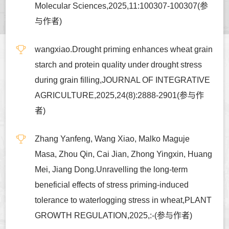
Molecular Sciences,2025,11:100307-100307(参
与作者)
wangxiao.Drought priming enhances wheat grain
starch and protein quality under drought stress
during grain filling,JOURNAL OF INTEGRATIVE
AGRICULTURE,2025,24(8):2888-2901(参与作
者)
Zhang Yanfeng, Wang Xiao, Malko Maguje
Masa, Zhou Qin, Cai Jian, Zhong Yingxin, Huang
Mei, Jiang Dong.Unravelling the long-term
beneficial effects of stress priming-induced
tolerance to waterlogging stress in wheat,PLANT
GROWTH REGULATION,2025,:-(参与作者)