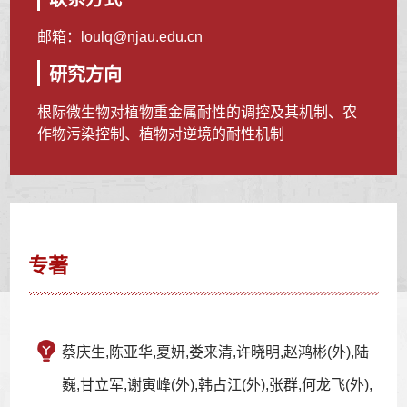
邮箱：
loulq@njau.edu.cn
研究方向
根际微生物对植物重金属耐性的调控及其机制、农
作物污染控制、植物对逆境的耐性机制
专著
蔡庆生,陈亚华,夏妍,娄来清,许晓明,赵鸿彬(外),陆
巍,甘立军,谢寅峰(外),韩占江(外),张群,何龙飞(外),