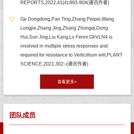
REPORTS,2022,41(4):893-904(通讯作者)
Ge Dongdong,Pan Ting,Zhang Peipei,Wang
Longjie,Zhang Jing,Zhang Zhongqi,Dong
Hui,Sun Jing,Liu Kang,Lv Fenni.GhVLN4 is
involved in multiple stress responses and
required for resistance to Verticillium wilt,PLANT
SCIENCE,2021,302:-(通讯作者)
查看更多>
团队成员