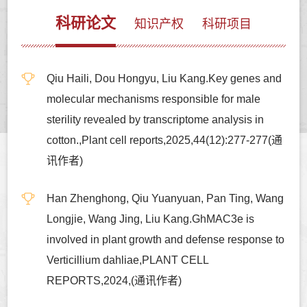
科研论文
知识产权
科研项目
Qiu Haili, Dou Hongyu, Liu Kang.Key genes and
molecular mechanisms responsible for male
sterility revealed by transcriptome analysis in
cotton.,Plant cell reports,2025,44(12):277-277(通
讯作者)
Han Zhenghong, Qiu Yuanyuan, Pan Ting, Wang
Longjie, Wang Jing, Liu Kang.GhMAC3e is
involved in plant growth and defense response to
Verticillium dahliae,PLANT CELL
REPORTS,2024,(通讯作者)