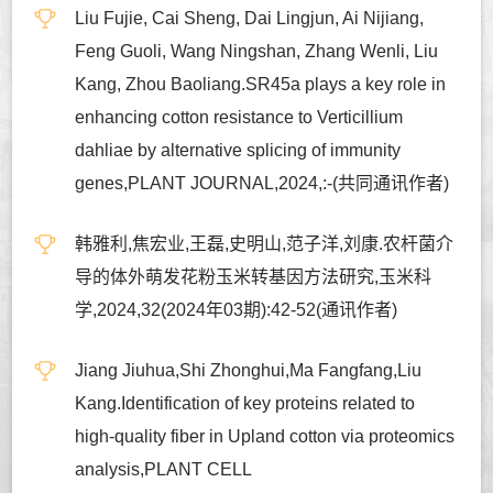
Liu Fujie, Cai Sheng, Dai Lingjun, Ai Nijiang,
Feng Guoli, Wang Ningshan, Zhang Wenli, Liu
Kang, Zhou Baoliang.SR45a plays a key role in
enhancing cotton resistance to Verticillium
dahliae by alternative splicing of immunity
genes,PLANT JOURNAL,2024,:-(共同通讯作者)
韩雅利,焦宏业,王磊,史明山,范子洋,刘康.农杆菌介
导的体外萌发花粉玉米转基因方法研究,玉米科
学,2024,32(2024年03期):42-52(通讯作者)
Jiang Jiuhua,Shi Zhonghui,Ma Fangfang,Liu
Kang.Identification of key proteins related to
high-quality fiber in Upland cotton via proteomics
analysis,PLANT CELL