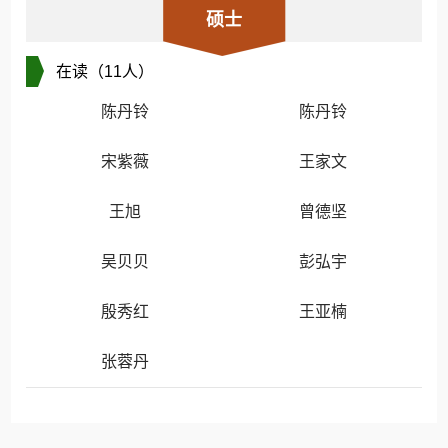
硕士
在读（11人）
陈丹铃
陈丹铃
宋紫薇
王家文
王旭
曾德坚
吴贝贝
彭弘宇
殷秀红
王亚楠
张蓉丹