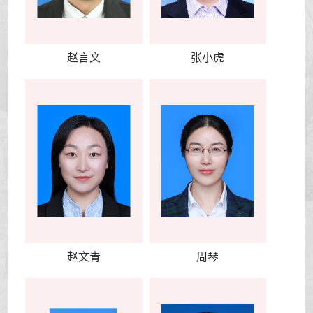
赵言文
张小虎
赵文青
周琴