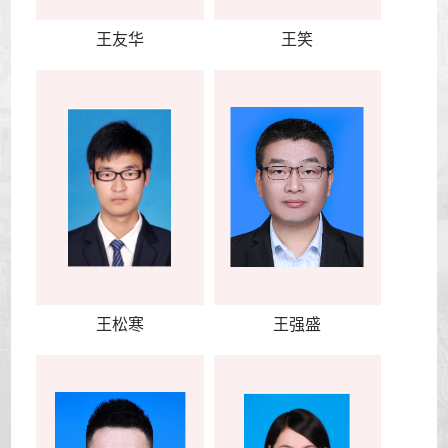
王友华
王笑
王松寒
王强盛