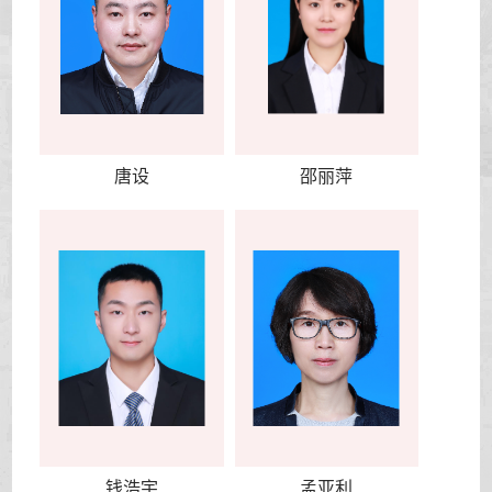
唐设
邵丽萍
钱浩宇
孟亚利