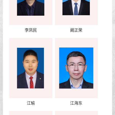
李凤民
阚正荣
江瑜
江海东