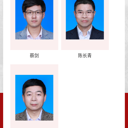
蔡剑
陈长青