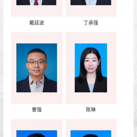
戴廷波
丁承强
曹强
陈琳