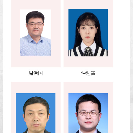
周治国
仲迎鑫