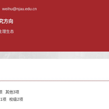
：
weihu@njau.edu.cn
究方向
生理生态
1项 其他3项
级1项 校级2项