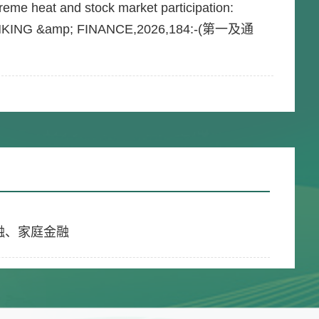
me heat and stock market participation:
ANKING &amp; FINANCE,2026,184:-(第一及通
融、家庭金融