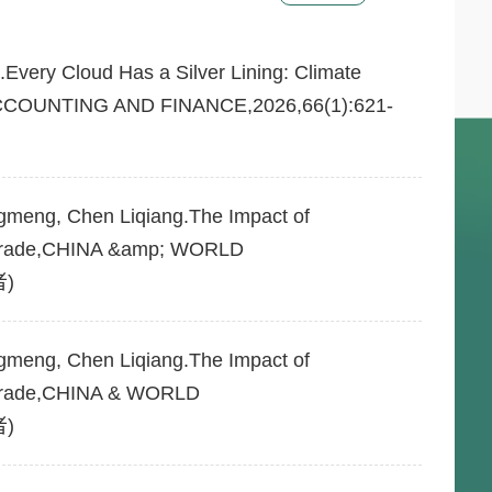
ery Cloud Has a Silver Lining: Climate
s,ACCOUNTING AND FINANCE,2026,66(1):621-
meng, Chen Liqiang.The Impact of
l Trade,CHINA &amp; WORLD
者)
meng, Chen Liqiang.The Impact of
l Trade,CHINA & WORLD
者)