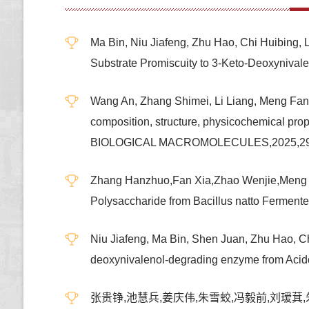
Ma Bin, Niu Jiafeng, Zhu Hao, Chi Huibing,
Substrate Promiscuity to 3-Keto-Deoxyn
Wang An, Zhang Shimei, Li Liang, Meng Fanqi
composition, structure, physicochemical pro
BIOLOGICAL MACROMOLECULES,2025,2
Zhang Hanzhuo,Fan Xia,Zhao Wenjie,Meng Fan
Polysaccharide from Bacillus natto Ferme
Niu Jiafeng, Ma Bin, Shen Juan, Zhu Hao, Ch
deoxynivalenol-degrading enzyme from Ac
张贵铮,池慧兵,姜庆伟,朱雪蛟,冯毅前,刘瑷萁,