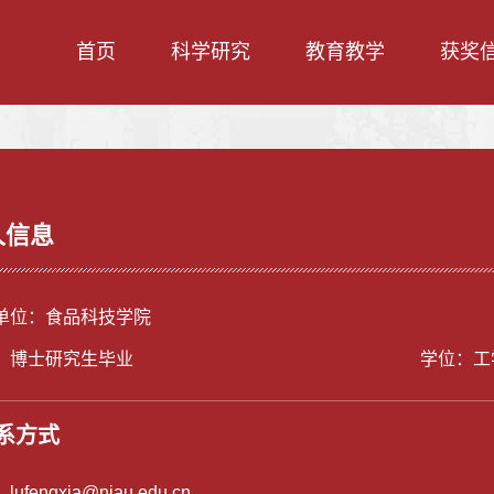
首页
科学研究
教育教学
获奖
人信息
单位：食品科技学院
：博士研究生毕业
学位：工
系方式
：
lufengxia@njau.edu.cn