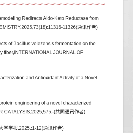
Remodeling Redirects Aldo-Keto Reductase from
 CHEMISTRY,2025,73(18):11316-11326(通讯作者)
s of Bacillus velezensis fermentation on the
dietary fiber,INTERNATIONAL JOURNAL OF
rization and Antioxidant Activity of a Novel
rotein engineering of a novel characterized
LECULAR CATALYSIS,2025,575:-(共同通讯作者)
,2025,:1-12(通讯作者)