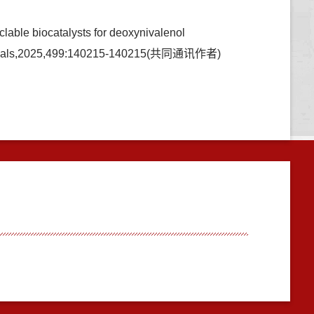
lable biocatalysts for deoxynivalenol
materials,2025,499:140215-140215(共同通讯作者)