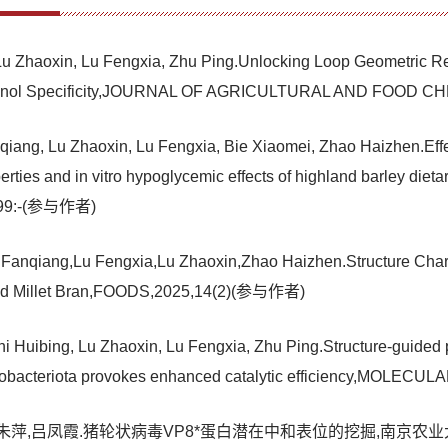
 Lu Zhaoxin, Lu Fengxia, Zhu Ping.Unlocking Loop Geometric 
ivalenol Specificity,JOURNAL OF AGRICULTURAL AND FOOD
ang, Lu Zhaoxin, Lu Fengxia, Bie Xiaomei, Zhao Haizhen.Effect
perties and in vitro hypoglycemic effects of highland barley 
99:-(参与作者)
qiang,Lu Fengxia,Lu Zhaoxin,Zhao Haizhen.Structure Characte
nted Millet Bran,FOODS,2025,14(2)(参与作者)
i Huibing, Lu Zhaoxin, Lu Fengxia, Zhu Ping.Structure-guided p
idobacteriota provokes enhanced catalytic efficiency,MO
朱萍,吕凤霞.猪轮状病毒VP8*蛋白潜在中和表位的挖掘,南京农业大学学报