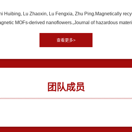
i Huibing, Lu Zhaoxin, Lu Fengxia, Zhu Ping.Magnetically recyc
magnetic MOFs-derived nanoflowers.,Journal of hazardous 
查看更多>
团队成员