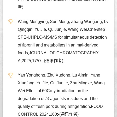
者)
Wang Mengying, Sun Meng, Zhang Wangang, Lv
Qingqin, Yu Jie, Qu Junjie, Wang Wei.One-step
SPE-UHPLC-MS/MS for simultaneous detection
of fipronil and metabolites in animal-derived
foods,JOURNAL OF CHROMATOGRAPHY
A,2025,1757:-(通讯作者)
Yan Yonghong, Zhu Xudong, Lu Aimin, Yang
Xiaofang, Yu Jie, Qu Junjie, Zhu Mingze, Wang
Wei.Effect of 60Co-y-irradiation on the
degradation of /3-agonists residues and the
quality of fresh pork during refrigeration,FOOD
CONTROL,2024,160:-(通讯作者)