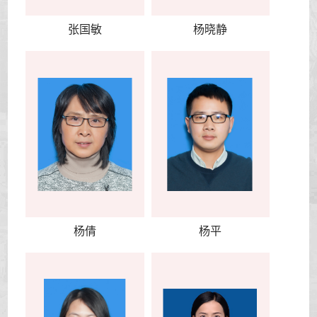
张国敏
杨晓静
杨倩
杨平