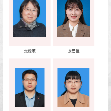
张源淑
张艺佳