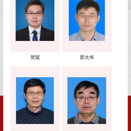
贺斌
郭大伟