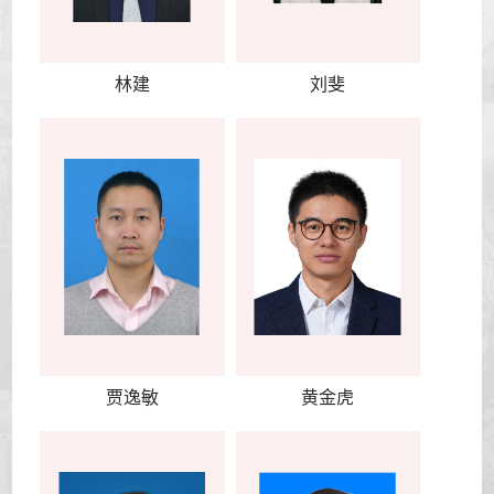
林建
刘斐
贾逸敏
黄金虎