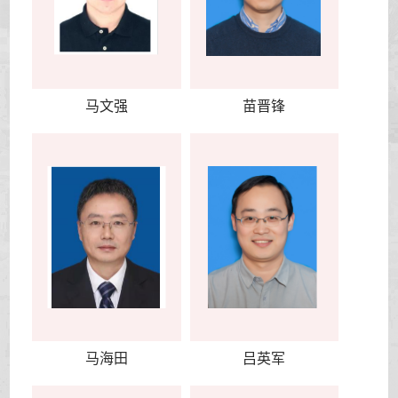
马文强
苗晋锋
马海田
吕英军