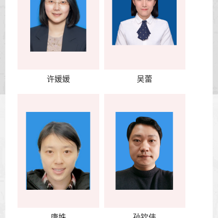
许媛媛
吴蕾
唐姝
孙钦伟