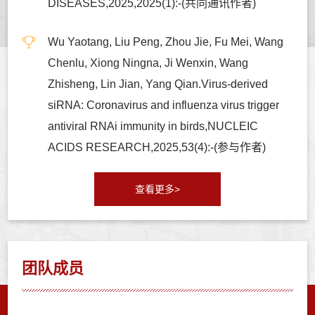
DISEASES,2025,2025(1):-(共同通讯作者)
Wu Yaotang, Liu Peng, Zhou Jie, Fu Mei, Wang
Chenlu, Xiong Ningna, Ji Wenxin, Wang
Zhisheng, Lin Jian, Yang Qian.Virus-derived
siRNA: Coronavirus and influenza virus trigger
antiviral RNAi immunity in birds,NUCLEIC
ACIDS RESEARCH,2025,53(4):-(参与作者)
查看更多>
团队成员