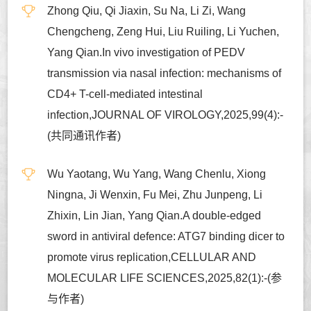
Zhong Qiu, Qi Jiaxin, Su Na, Li Zi, Wang
Chengcheng, Zeng Hui, Liu Ruiling, Li Yuchen,
Yang Qian.In vivo investigation of PEDV
transmission via nasal infection: mechanisms of
CD4+ T-cell-mediated intestinal
infection,JOURNAL OF VIROLOGY,2025,99(4):-
(共同通讯作者)
Wu Yaotang, Wu Yang, Wang Chenlu, Xiong
Ningna, Ji Wenxin, Fu Mei, Zhu Junpeng, Li
Zhixin, Lin Jian, Yang Qian.A double-edged
sword in antiviral defence: ATG7 binding dicer to
promote virus replication,CELLULAR AND
MOLECULAR LIFE SCIENCES,2025,82(1):-(参
与作者)