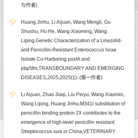
与作者)
Huang Jinhu, Li Aijuan, Wang Mengli, Gu
Shushu, Hu He, Wang Xiaoming, Wang
Liping.Genetic Characterization of a Linezolid-
and Penicillin-Resistant Enterococcus hirae
Isolate Co-Harboring poxtA and
pbp5fm,TRANSBOUNDARY AND EMERGING
DISEASES,2025,2025(1):-(第一作者)
Li Aijuan, Zhao Jiaqi, Liu Peiyu, Wang Xiaomin,
Wang Liping, Huang Jinhu.M341I substitution of
penicillin binding protein 2X contributes to the
emergence of high-level penicillin resistant
Streptococcus suis in China,VETERINARY