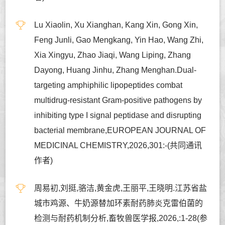
Lu Xiaolin, Xu Xianghan, Kang Xin, Gong Xin,
Feng Junli, Gao Mengkang, Yin Hao, Wang Zhi,
Xia Xingyu, Zhao Jiaqi, Wang Liping, Zhang
Dayong, Huang Jinhu, Zhang Menghan.Dual-
targeting amphiphilic lipopeptides combat
multidrug-resistant Gram-positive pathogens by
inhibiting type I signal peptidase and disrupting
bacterial membrane,EUROPEAN JOURNAL OF
MEDICINAL CHEMISTRY,2026,301:-(共同通讯
作者)
周易初,刘挺,骆洁,黄金虎,王丽平,王晓明.江苏省盐
城市鸡源、牛奶源替加环素耐药肺炎克雷伯菌的
检测与耐药机制分析,畜牧兽医学报,2026,:1-28(参