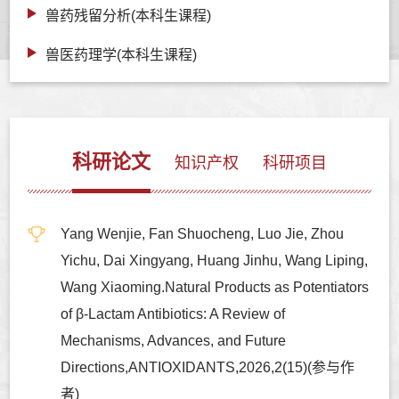
兽药残留分析(本科生课程)
兽医药理学(本科生课程)
科研论文
知识产权
科研项目
Yang Wenjie, Fan Shuocheng, Luo Jie, Zhou
Yichu, Dai Xingyang, Huang Jinhu, Wang Liping,
Wang Xiaoming.Natural Products as Potentiators
of β-Lactam Antibiotics: A Review of
Mechanisms, Advances, and Future
Directions,ANTIOXIDANTS,2026,2(15)(参与作
者)