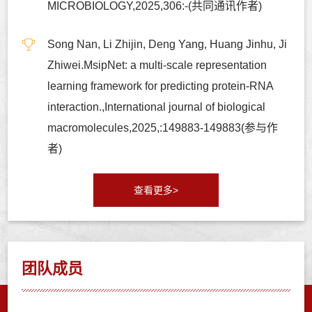
MICROBIOLOGY,2025,306:-(共同通讯作者)
Song Nan, Li Zhijin, Deng Yang, Huang Jinhu, Ji
Zhiwei.MsipNet: a multi-scale representation
learning framework for predicting protein-RNA
interaction.,International journal of biological
macromolecules,2025,:149883-149883(参与作
者)
查看更多>
团队成员