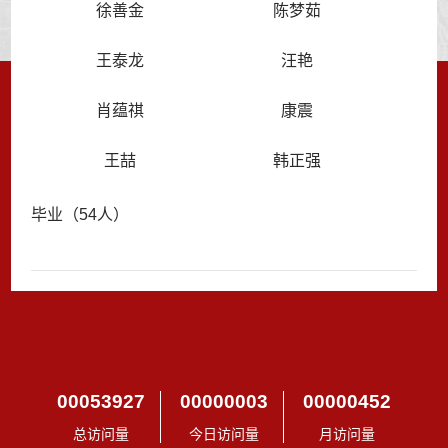
徐善金
陈梦茹
王泰龙
汪艳
肖蕴祺
康震
王喆
韩正强
毕业（54人）
00053927
00000003
00000452
总访问量
今日访问量
月访问量