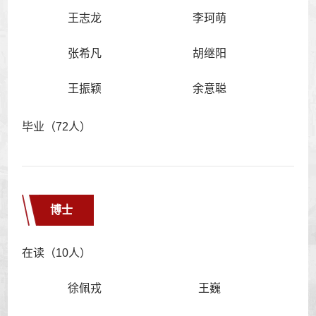
王志龙
李珂萌
张希凡
胡继阳
王振颖
余意聪
毕业（72人）
博士
在读（10人）
徐佩戎
王巍