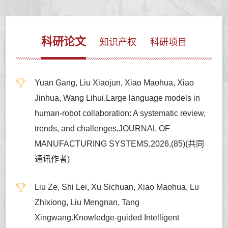
科研论文
知识产权
科研项目
Yuan Gang, Liu Xiaojun, Xiao Maohua, Xiao
Jinhua, Wang Lihui.Large language models in
human-robot collaboration: A systematic review,
trends, and challenges,JOURNAL OF
MANUFACTURING SYSTEMS,2026,(85)(共同
通讯作者)
Liu Ze, Shi Lei, Xu Sichuan, Xiao Maohua, Lu
Zhixiong, Liu Mengnan, Tang
Xingwang.Knowledge-guided Intelligent