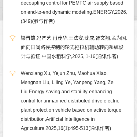
decoupling control for PEMFC air supply based
on end-to-end dynamic modeling,ENERGY,2026,
(349)(参与作者)
梁晋雄,冯严艺,肖茂华,王法安,沈成,胥文翔,孟为国.
面向田间路径控制的轮式拖拉机辅助转向系统设
计与验证,中国水稻科学,2025,:1-16(通讯作者)
Wenxiang Xu, Yejun Zhu, Maohua Xiao,
Mengnan Liu, Liling Ye, Yanpeng Yang, Ze
Liu.Energy-saving and stability-enhancing
control for unmanned distributed drive electric
plant protection vehicle based on active torque
distribution,Artificial Intelligence in
Agriculture,2025,16(1):495-513(通讯作者)