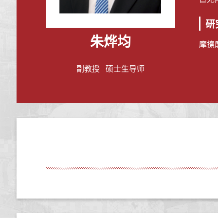
研
朱烨均
摩擦
副教授 硕士生导师