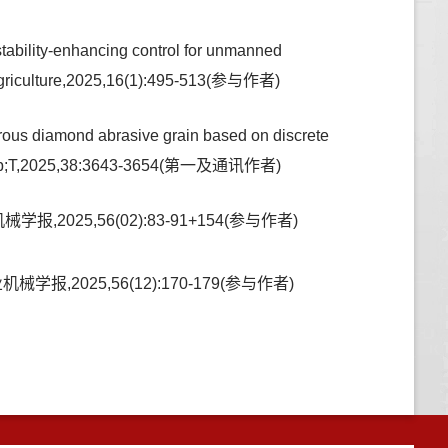
ability-enhancing control for unmanned
e in Agriculture,2025,16(1):495-513(参与作者)
ous diamond abrasive grain based on discrete
mp;T,2025,38:3643-3654(第一及通讯作者)
25,56(02):83-91+154(参与作者)
025,56(12):170-179(参与作者)