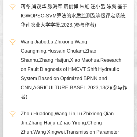
蒋冬,肖茂华,张海军,周俊博,朱虹,汪小旵,陈爽.基于
IGWOPSO-SVM算法的水质监测及等级评定系统,
华南农业大学学报,2023,(参与作者)
Wang Jiabo,Lu Zhixiong,Wang
Guangming,Hussain Ghulam,Zhao
Shanhu,Zhang Haijun,Xiao Maohua.Research
on Fault Diagnosis of HMCVT Shift Hydraulic
System Based on Optimized BPNN and
CNN,AGRICULTURE-BASEL,2023,13(2)(参与作
者)
Zhou Huadong,Wang Lin,Lu Zhixiong,Qian
Jin,Zhang Haijun,Zhao Yirong,Cheng
Zhun,Wang Xingwei.Transmission Parameter