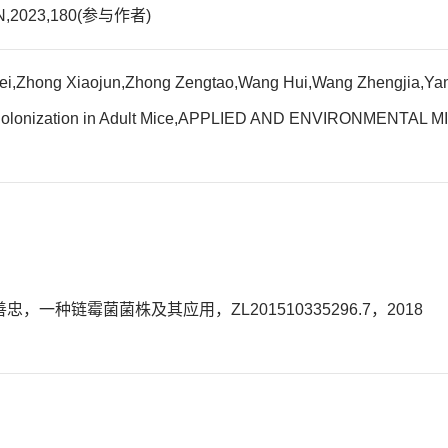
N,2023,180(参与作者)
ifei,Zhong Xiaojun,Zhong Zengtao,Wang Hui,Wang Zhengjia,Ya
ae Colonization in Adult Mice,APPLIED AND ENVIRONMENTA
，一种链霉菌菌株及其应用，ZL201510335296.7，2018