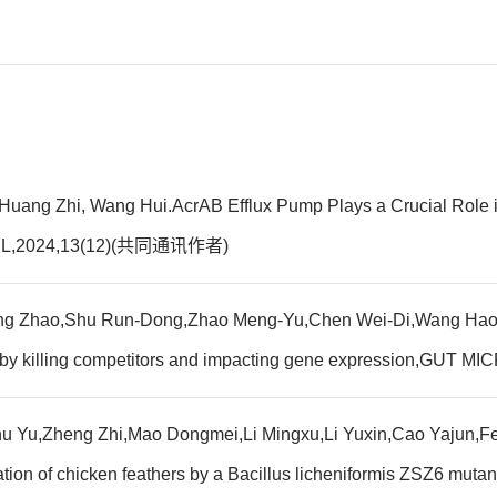
Huang Zhi, Wang Hui.AcrAB Efflux Pump Plays a Crucial Role i
ASEL,2024,13(12)(共同通讯作者)
ang Zhao,Shu Run-Dong,Zhao Meng-Yu,Chen Wei-Di,Wang Hao,
ce by killing competitors and impacting gene expression,GU
u Yu,Zheng Zhi,Mao Dongmei,Li Mingxu,Li Yuxin,Cao Yajun,F
tion of chicken feathers by a Bacillus licheniformis ZSZ6 mut