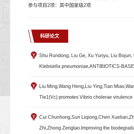
参与项目2项：其中国家级2项
科研论文
Shu Rundong, Liu Ge, Xu Yunyu, Liu Bojun, 
Klebsiella pneumoniae,ANTIBIOTICS-B
Liu Ming,Wang Heng,Liu Ying,Tian Miao,W
Tle1(Vc) promotes Vibrio cholerae virulen
Cui Chunhong,Sun Liqiong,Chen Xuelian,Zh
Zhi,Zhong Zengtao.Improving the biodegrada