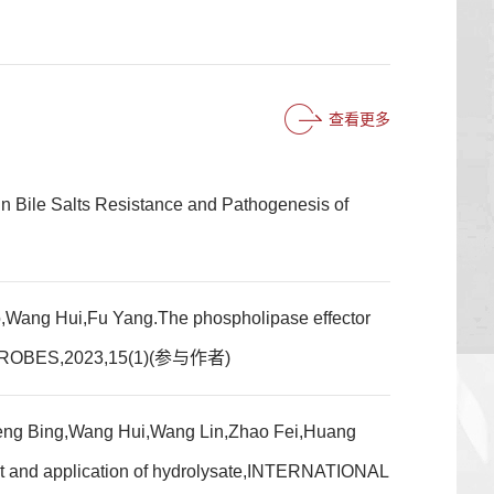
查看更多
n Bile Salts Resistance and Pathogenesis of
Wang Hui,Fu Yang.The phospholipase effector
T MICROBES,2023,15(1)(参与作者)
eng Bing,Wang Hui,Wang Lin,Zhao Fei,Huang
ant and application of hydrolysate,INTERNATIONAL