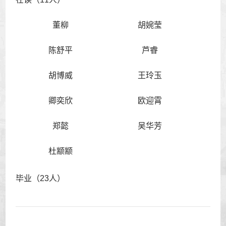
董柳
胡婉莹
陈舒平
芦睿
胡博威
王玲玉
卿奕欣
欧迎霄
郑懿
吴华芳
杜颛颛
毕业（23人）