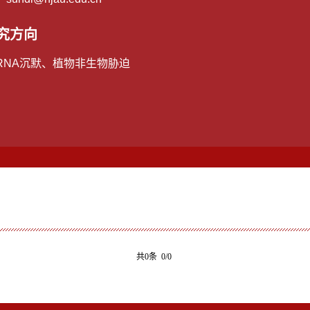
究方向
RNA沉默、植物非生物胁迫
共0条 0/0